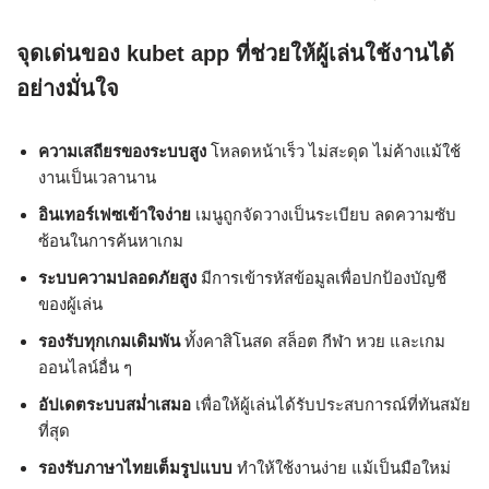
จุดเด่นของ kubet app ที่ช่วยให้ผู้เล่นใช้งานได้
อย่างมั่นใจ
ความเสถียรของระบบสูง
โหลดหน้าเร็ว ไม่สะดุด ไม่ค้างแม้ใช้
งานเป็นเวลานาน
อินเทอร์เฟซเข้าใจง่าย
เมนูถูกจัดวางเป็นระเบียบ ลดความซับ
ซ้อนในการค้นหาเกม
ระบบความปลอดภัยสูง
มีการเข้ารหัสข้อมูลเพื่อปกป้องบัญชี
ของผู้เล่น
รองรับทุกเกมเดิมพัน
ทั้งคาสิโนสด สล็อต กีฬา หวย และเกม
ออนไลน์อื่น ๆ
อัปเดตระบบสม่ำเสมอ
เพื่อให้ผู้เล่นได้รับประสบการณ์ที่ทันสมัย
ที่สุด
รองรับภาษาไทยเต็มรูปแบบ
ทำให้ใช้งานง่าย แม้เป็นมือใหม่