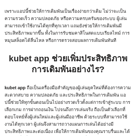
เพราะแอปนี้ช่วยให้การเดิมพันเป็นเรื่องง่ายกว่าเดิม ไม่ว่าจะเป็น
ความรวดเร็ว ความปลอดภัย หรือความครบครันของระบบ ผู้เล่น
สามารถเข้าใช้งานได้ทุกที่ทุกเวลา แถมยังช่วยให้การเดิมพันมี
ประสิทธิภาพมากขึ้น ทั้งในการรับชมคาสิโนสดแบบเรียลไทม์ การ
หมุนสล็อตได้ลื่นไหล หรือการตรวจสอบผลการเดิมพันทันที
kubet app ช่วยเพิ่มประสิทธิภาพ
การเดิมพันอย่างไร?
kubet app
ถือเป็นเครื่องมือสำคัญของผู้เล่นยุคใหม่ที่ต้องการความ
สะดวกสบาย ความปลอดภัย และประสิทธิภาพในการเดิมพัน แอ
ปนี้ช่วยให้ทุกขั้นตอนเป็นไปอย่างรวดเร็วตั้งแต่การเข้าสู่ระบบ การ
เลือกเกม การฝากถอนเงิน ไปจนถึงการเล่นจริง ถือเป็นตัวเลือกที่
ตอบโจทย์ทั้งผู้เล่นใหม่และผู้เล่นมืออาชีพ ด้วยระบบที่สามารถใช้
งานได้ทุกเวลา ผู้เล่นจึงสามารถวางแผนการเล่นได้อย่างมี
ประสิทธิภาพและต่อเนื่อง เพื่อให้การเดิมพันของคุณราบรื่นและได้