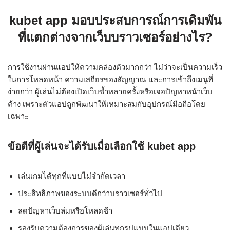
kubet app มอบประสบการณ์การเดิมพัน
ที่แตกต่างจากเว็บบราวเซอร์อย่างไร?
การใช้งานผ่านแอปให้ความคล่องตัวมากกว่า ไม่ว่าจะเป็นความเร็ว
ในการโหลดหน้า ความเสถียรของสัญญาณ และการเข้าถึงเมนูที่
ง่ายกว่า ผู้เล่นไม่ต้องเปิดเว็บซ้ำหลายครั้งหรือเจอปัญหาหน้าเว็บ
ค้าง เพราะตัวแอปถูกพัฒนาให้เหมาะสมกับอุปกรณ์มือถือโดย
เฉพาะ
ข้อดีที่ผู้เล่นจะได้รับเมื่อเลือกใช้ kubet app
เล่นเกมได้ทุกที่แบบไม่จำกัดเวลา
ประสิทธิภาพของระบบดีกว่าบราวเซอร์ทั่วไป
ลดปัญหาเว็บล่มหรือโหลดช้า
รองรับความต้องการของผู้เล่นทุกรูปแบบในแอปเดียว