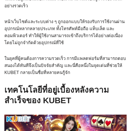
อย่างรวดเร็ว
หน้าเว็บไซต์และระบบต่าง ๆ ถูกออกแบบให้รองรับการใช้งานผ่าน
อุปกรณ์หลากหลายประเภท ทั้งโทรศัพท์มือถือ แท็บเล็ต และ
คอมพิวเตอร์ ทำให้ผู้ใช้งานสามารถเข้าถึงบริการได้อย่างต่อเนื่อง
โดยไม่ถูกจำกัดด้วยอุปกรณ์ที่ใช้
ในยุคที่ผู้คนต้องการความรวดเร็ว การมีแพลตฟอร์มที่สามารถตอบ
สนองได้ทันทีจึงเป็นปัจจัยสำคัญ และนี่คือหนึ่งในจุดเด่นที่ช่วยให้
KUBET กลายเป็นชื่อที่หลายคนรู้จัก
เทคโนโลยีที่อยู่เบื้องหลังความ
สำเร็จของ KUBET