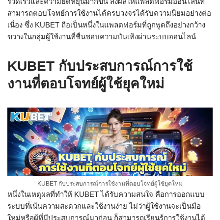
รวดเร็วและความยืดหยุ่นมากขึ้น ส่งผลให้แพลตฟอร์มออนไลน์ที่
สามารถตอบโจทย์การใช้งานได้ครบวงจรได้รับความนิยมอย่างต่อ
เนื่อง ซึ่ง KUBET ถือเป็นหนึ่งในแพลตฟอร์มที่ถูกพูดถึงอย่างกว้าง
ขวางในกลุ่มผู้ใช้งานที่ชื่นชอบความบันเทิงผ่านระบบออนไลน์
KUBET กับประสบการณ์การใช้
งานที่ตอบโจทย์ผู้ใช้ยุคใหม่
KUBET กับประสบการณ์การใช้งานที่ตอบโจทย์ผู้ใช้ยุคใหม่
หนึ่งในเหตุผลที่ทำให้ KUBET ได้รับความสนใจ คือการออกแบบ
ระบบที่เน้นความสะดวกและใช้งานง่าย ไม่ว่าผู้ใช้งานจะเป็นมือ
ใหม่หรือผู้ที่มีประสบการณ์มาก่อน ก็สามารถเรียนรู้การใช้งานได้