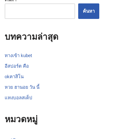
ค้นหา
บทความล่าสุด
ทางเข้า kubet
อีสปอร์ต คือ
okคาสิโน
หวย ฮานอย วัน นี้
แทงบอลสเต็ป
หมวดหมู่