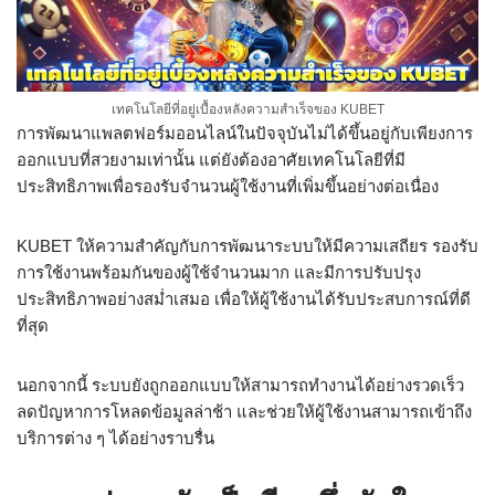
เทคโนโลยีที่อยู่เบื้องหลังความสำเร็จของ KUBET
การพัฒนาแพลตฟอร์มออนไลน์ในปัจจุบันไม่ได้ขึ้นอยู่กับเพียงการ
ออกแบบที่สวยงามเท่านั้น แต่ยังต้องอาศัยเทคโนโลยีที่มี
ประสิทธิภาพเพื่อรองรับจำนวนผู้ใช้งานที่เพิ่มขึ้นอย่างต่อเนื่อง
KUBET ให้ความสำคัญกับการพัฒนาระบบให้มีความเสถียร รองรับ
การใช้งานพร้อมกันของผู้ใช้จำนวนมาก และมีการปรับปรุง
ประสิทธิภาพอย่างสม่ำเสมอ เพื่อให้ผู้ใช้งานได้รับประสบการณ์ที่ดี
ที่สุด
นอกจากนี้ ระบบยังถูกออกแบบให้สามารถทำงานได้อย่างรวดเร็ว
ลดปัญหาการโหลดข้อมูลล่าช้า และช่วยให้ผู้ใช้งานสามารถเข้าถึง
บริการต่าง ๆ ได้อย่างราบรื่น