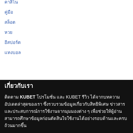
คาสิโน
คู่มือ
สล็อต
หวย
อีสปอร์ต
แทงบอล
เกี่ยวกับเรา
ติดตาม
KUBET
โปรโมชั่น และ KUBET รีวิว ได้จากบทความ
อัปเดตล่าสุดของเรา ซึ่งรวบรวมข้อมูลเกี่ยวกับสิทธิพิเศษ ข่าวสาร
และประสบการณ์การใช้งานจากมุมมองต่าง ๆ เพื่อช่วยให้ผู้อ่าน
สามารถศึกษาข้อมูลก่อนตัดสินใจใช้งานได้อย่างรอบด้านและครบ
ถ้วนมากขึ้น