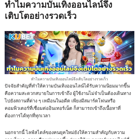
ทำไมความบันเทิงออนไลน์จึง
เติบโตอย่างรวดเร็ว
ทำไมความบันเทิงออนไลน์จึงเติบโตอย่างรวดเร็ว
ปัจจัยสำคัญที่ทำให้ความบันเทิงออนไลน์ได้รับความนิยมมากขึ้น
คือความสะดวกสบายในการเข้าถึง ผู้ใช้งานไม่จำเป็นต้องเดินทาง
ไปยังสถานที่ต่าง ๆ เหมือนในอดีต เพียงมีสมาร์ตโฟนหรือ
คอมพิวเตอร์ที่เชื่อมต่ออินเทอร์เน็ต ก็สามารถเข้าถึงเนื้อหาที่
ต้องการได้ทุกที่ทุกเวลา
นอกจากนี้ ไลฟ์สไตล์ของคนยุคใหม่ยังให้ความสำคัญกับความ