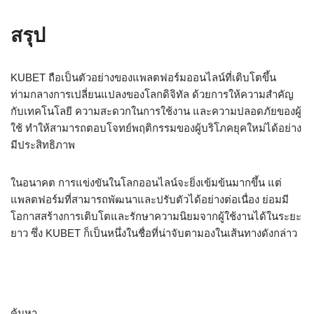
สรุป
KUBET ถือเป็นตัวอย่างของแพลตฟอร์มออนไลน์ที่เติบโตขึ้น
ท่ามกลางการเปลี่ยนแปลงของโลกดิจิทัล ด้วยการให้ความสำคัญ
กับเทคโนโลยี ความสะดวกในการใช้งาน และความปลอดภัยของผู้
ใช้ ทำให้สามารถตอบโจทย์พฤติกรรมของผู้บริโภคยุคใหม่ได้อย่าง
มีประสิทธิภาพ
ในอนาคต การแข่งขันในโลกออนไลน์จะยิ่งเข้มข้นมากขึ้น แต่
แพลตฟอร์มที่สามารถพัฒนาและปรับตัวได้อย่างต่อเนื่อง ย่อมมี
โอกาสสร้างการเติบโตและรักษาความนิยมจากผู้ใช้งานได้ในระยะ
ยาว ซึ่ง KUBET ก็เป็นหนึ่งในชื่อที่น่าจับตามองในเส้นทางดังกล่าว
ค้นหา