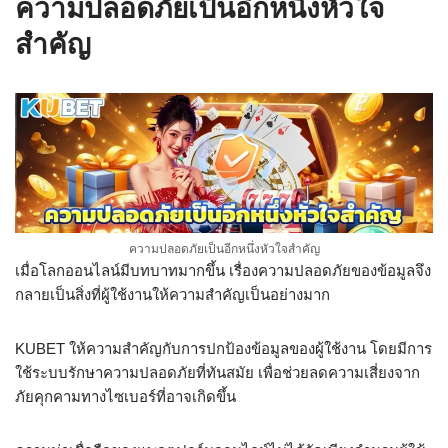
ความปลอดภัยเป็นอีกหนึ่งหัวใจ
สำคัญ
ความปลอดภัยเป็นอีกหนึ่งหัวใจสำคัญ
เมื่อโลกออนไลน์มีบทบาทมากขึ้น เรื่องความปลอดภัยของข้อมูลจึง
กลายเป็นสิ่งที่ผู้ใช้งานให้ความสำคัญเป็นอย่างมาก
KUBET ให้ความสำคัญกับการปกป้องข้อมูลของผู้ใช้งาน โดยมีการ
ใช้ระบบรักษาความปลอดภัยที่ทันสมัย เพื่อช่วยลดความเสี่ยงจาก
ภัยคุกคามทางไซเบอร์ที่อาจเกิดขึ้น