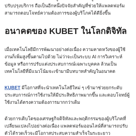
ปรับปรุงบริการ ถือเป็นอีกหนึ่งปัจจัยสำคัญที่ช่วยให้แพลตฟอร์ม
สามารถตอบโจทย์ความต้องการของผู้บริโภคได้ดียิ่งขึ้น
อนาคตของ KUBET ในโลกดิจิทัล
เมื่อเทคโนโลยีมีการพัฒนาอย่างต่อเนื่อง ความคาดหวังของผู้ใช้
งานก็เพิ่มสูงขึ้นตามไปด้วย ไม่ว่าจะเป็นระบบ AI การวิเคราะห์
ข้อมูล หรือการปรับแต่งประสบการณ์เฉพาะบุคคล ล้วนเป็น
เทคโนโลยีที่มีแนวโน้มจะเข้ามามีบทบาทสำคัญในอนาคต
KUBET
มีโอกาสที่จะนำเทคโนโลยีใหม่ ๆ เข้ามาช่วยยกระดับ
ประสบการณ์การใช้งานให้มีประสิทธิภาพมากขึ้น และตอบโจทย์ผู้
ใช้งานได้ตรงความต้องการมากกว่าเดิม
ด้วยการเติบโตของเศรษฐกิจดิจิทัลและพฤติกรรมของผู้บริโภคที่
เปลี่ยนแปลงไปอย่างต่อเนื่อง แพลตฟอร์มออนไลน์ที่สามารถปรับ
ตัวได้รวดเร็วจะมีโอกาสประสบความสำเร็จในระยะยาว