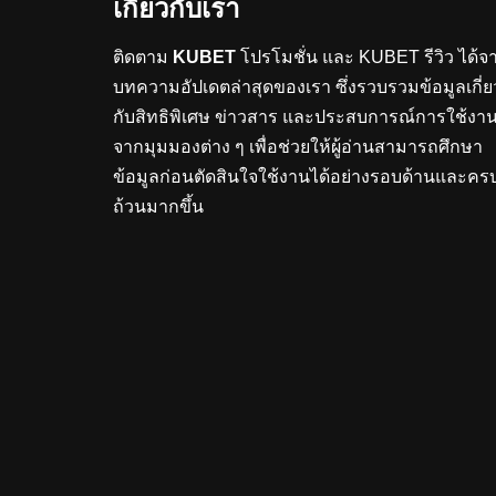
เกี่ยวกับเรา
ติดตาม
KUBET
โปรโมชั่น และ KUBET รีวิว ได้จ
บทความอัปเดตล่าสุดของเรา ซึ่งรวบรวมข้อมูลเกี่ย
กับสิทธิพิเศษ ข่าวสาร และประสบการณ์การใช้งา
จากมุมมองต่าง ๆ เพื่อช่วยให้ผู้อ่านสามารถศึกษา
ข้อมูลก่อนตัดสินใจใช้งานได้อย่างรอบด้านและคร
ถ้วนมากขึ้น