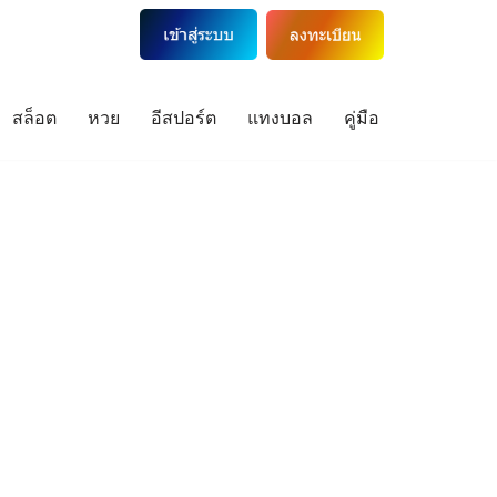
สล็อต
หวย
อีสปอร์ต
แทงบอล
คู่มือ