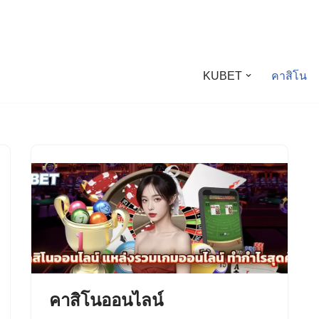
KUBET
คาสิโน
คาสิโนออนไลน์